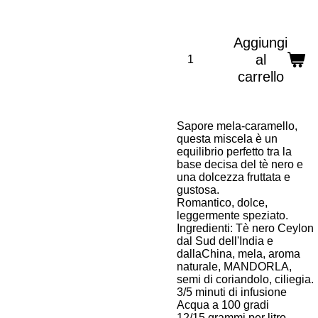
Aggiungi
al
carrello
Sapore mela-caramello,
q
uesta miscela è un
equilibrio perfetto tra la
base decisa del tè nero e
una dolcezza fruttata e
gustosa.
Romantico, dolce,
leggermente speziato.
Ingredienti:
Tè nero Ceylon
dal Sud dell'India e
dallaChina, mela, aroma
naturale, MANDORLA,
semi di coriandolo, ciliegia.
3/5 minuti di infusione
Acqua a 100 gradi
12/15 grammi per litro