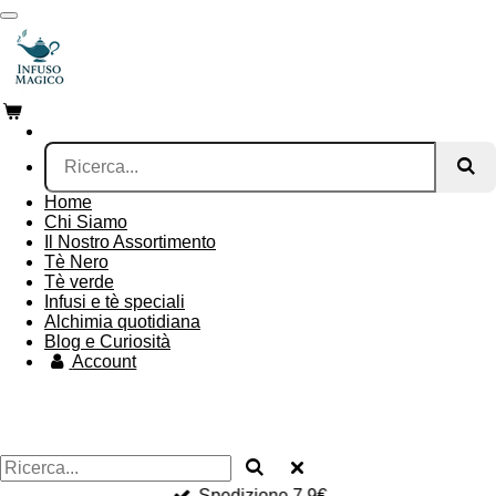
Vai
al
contenuto
principale
Home
Chi Siamo
Il Nostro Assortimento
Tè Nero
Tè verde
Infusi e tè speciali
Alchimia quotidiana
Blog e Curiosità
Account
Spedizione 7,9€